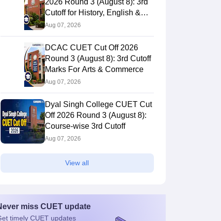
2026 Round 3 (August 8): 3rd
Cutoff for History, English &
Other BA Hons
Aug 07, 2026
DCAC CUET Cut Off 2026
Round 3 (August 8): 3rd Cutoff
Marks For Arts & Commerce
Aug 07, 2026
Dyal Singh College CUET Cut
Off 2026 Round 3 (August 8):
Course-wise 3rd Cutoff
Aug 07, 2026
View all
Never miss
CUET
update
et timely
CUET
updates