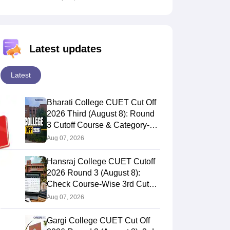
Latest updates
Latest
Bharati College CUET Cut Off
2026 Third (August 8): Round
3 Cutoff Course & Category-
Wise
Aug 07, 2026
Hansraj College CUET Cutoff
2026 Round 3 (August 8):
Check Course-Wise 3rd Cut
Off Marks
Aug 07, 2026
Gargi College CUET Cut Off