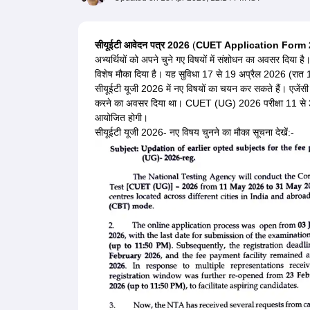
Government Colleges in kolkata
Government Colleges in Bangalore
Gov
Private Degree Colleges in New Delhi
Private Degree Colleges in Odish
CUET College Predictor
सीयूईटी आवेदन पत्र 2026
(
CUET Application Form 2
BA
B.Sc
B.Com
BCA
B.Ed
Online BCA
Online B.Com
Online B.Sc
Online BA
अभ्यर्थियों को अपने चुने गए विषयों में संशोधन का अवसर दिया है
MA
M.Sc
M.Com
M.Ed
MCA
PGDCA
Online MCA
Online M.Sc
Online MA
On
विशेष मौका दिया है। यह सुविधा 17 से 19 अप्रैल 2026 (रात 
CUET E-books and Sample Papers
CUET PG E-books and Sample Pap
सीयूईटी यूजी 2026 में नए विषयों का चयन कर सकते हैं। एजेंसी
Medicine and Allied Science
करने का अवसर दिया था। CUET (UG) 2026 परीक्षा 11 से 31 मई
Engineering
आयोजित होगी।
Law
सीयूईटी यूजी 2026- नए विषय चुनने का मौका सूचना देखें:-
University
Animation and Design
Management and Business Administration
School
Competition
Hospitality
Finance
Study Abroad
News
Hindi News