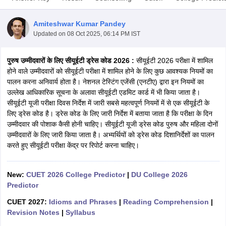
Amiteshwar Kumar Pandey
Updated on
08 Oct 2025, 06:14 PM IST
पुरुष उम्मीदवारों के लिए सीयूईटी ड्रेस कोड 2026 :
सीयूईटी 2026 परीक्षा में शामिल
होने वाले उम्मीदवारों को सीयूईटी परीक्षा में शामिल होने के लिए कुछ आवश्यक नियमों का
पालन करना अनिवार्य होता है। नेशनल टेस्टिंग एजेंसी (एनटीए) द्वारा इन नियमों का
उल्लेख आधिकारिक सूचना के अलावा सीयूईटी एडमिट कार्ड में भी किया जाता है।
सीयूईटी यूजी परीक्षा दिवस निर्देश में जारी सबसे महत्वपूर्ण नियमों में से एक सीयूईटी के
लिए ड्रेस कोड है। ड्रेस कोड के लिए जारी निर्देश में बताया जाता है कि परीक्षा के दिन
उम्मीदवार की पोशाक कैसी होनी चाहिए। सीयूईटी यूजी ड्रेस कोड पुरुष और महिला दोनों
उम्मीदवारों के लिए जारी किया जाता है। अभ्यर्थियों को ड्रेस कोड दिशानिर्देशों का पालन
करते हुए सीयूईटी परीक्षा केंद्र पर रिपोर्ट करना चाहिए।
 Cut off
BHU CUET Cut off
CUET Cutoff
CUET Cut off For Government
revious Year Question Papers
CUET PG Syllabus
CUET PG Answer K
New:
CUET 2026 College Predictor
|
DU College 2026
T JAM Syllabus
IIT JAM Result
IIT JAM cut off
Predictor
s
NEST Result
CUET 2027:
Idioms and Phrases
|
Reading Comprehension
|
CET Question Paper
AP PGCET Merit List
Revision Notes
|
Syllabus
U Examination Form
IGNOU Question Papers
IGNOU Result