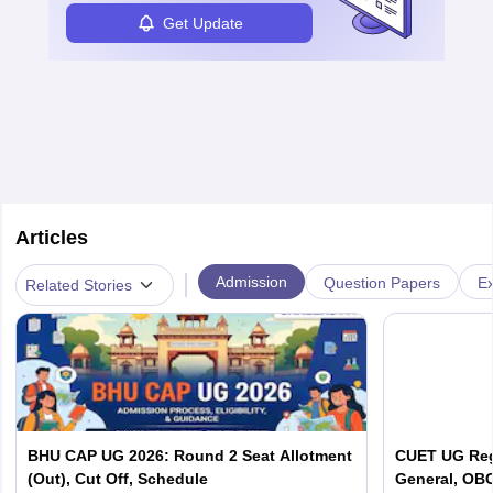
Get Update
Articles
|
Admission
Question Papers
Ex
Related Stories
BHU CAP UG 2026: Round 2 Seat Allotment
CUET UG Regi
(Out), Cut Off, Schedule
General, OBC