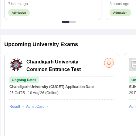
Here
7 hours ago
8 hours ago
Admission
Admission
Upcoming University Exams
Chandigarh University
Common Entrance Test
Ongoing Dates
On
Chandigarh University (CUCET)
Application Date
SU
25 Oct'25
-
10 Aug'26
(Online)
29 
Result
Admit Card
Adm