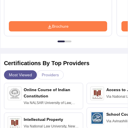
Brochure
Certifications By Top Providers
Most Viewed
Providers
Online Course of Indian
Access to 
Constitution
Via
National 
Delhi
Via
NALSAR University of Law,
Hyderabad
School Co
Intellectual Property
Via
Avinashili
Via
National Law University, New
Home Science