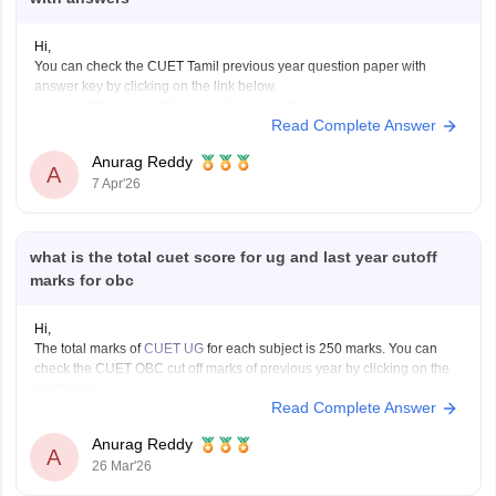
Hi,
You can check the CUET Tamil previous year question paper with
answer key by clicking on the link below.
CUET UG 2025 Tamil Question Paper with Answer Key
Read Complete Answer
Anurag Reddy
A
7 Apr'26
what is the total cuet score for ug and last year cutoff
marks for obc
Hi,
The total marks of
CUET UG
for each subject is 250 marks. You can
check the CUET OBC cut off marks of previous year by clicking on the
link below.
Read Complete Answer
CUET Cut off Marks
Anurag Reddy
A
26 Mar'26