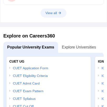
View all
Explore on Careers360
Popular University Exams
Explore Universities
U
CUET UG
IGNO
CUET Application Form
IGN
CUET Eligibility Criteria
IGN
CUET Admit Card
IGN
CUET Exam Pattern
IGN
CUET Syllabus
IG
CUET Cut Off
IG