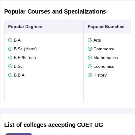
Popular Courses and Specializations
Popular Degrees
Popular Branches
B.A.
Arts
B.Sc.(Hons)
Commerce
B.E /B.Tech
Mathematics
B.Sc.
Economics
B.B.A
History
List of colleges accepting CUET UG