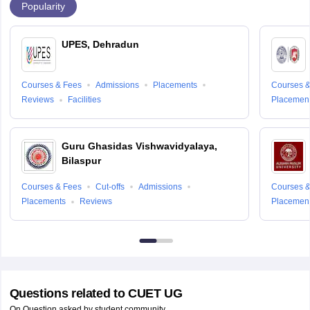
Popularity
UPES, Dehradun
Courses & Fees
Admissions
Placements
Courses &
Reviews
Facilities
Placemen
Guru Ghasidas Vishwavidyalaya,
Bilaspur
Courses & Fees
Cut-offs
Admissions
Courses &
Placements
Reviews
Placemen
Questions related to
CUET UG
On Question asked by student community