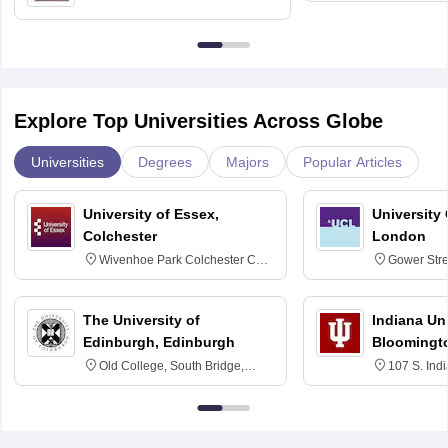
Delhi
Education fo
Explore Top Universities Across Globe
Universities
Degrees
Majors
Popular Articles
University of Essex,
University
Colchester
London
Wivenhoe Park Colchester CO4
Gower Str
3SQ
6BT
The University of
Indiana Uni
Edinburgh, Edinburgh
Bloomingt
Old College, South Bridge,
107 S. Ind
Edinburgh, Post Code EH8 9YL
Bloomingto
7000