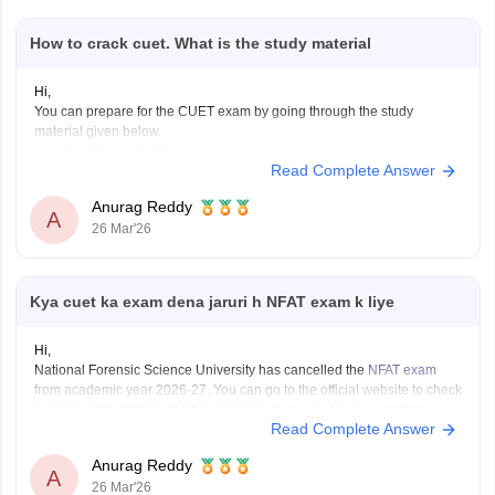
How to crack cuet. What is the study material
Hi,
You can prepare for the CUET exam by going through the study
material given below.
CUET Study Material
Read Complete Answer
Anurag Reddy
A
26 Mar'26
Kya cuet ka exam dena jaruri h NFAT exam k liye
Hi,
National Forensic Science University has cancelled the
NFAT exam
from academic year 2026-27. You can go to the official website to check
if
CUET
is mandatory and the eligibility of your desired programme.
Read Complete Answer
Anurag Reddy
A
26 Mar'26