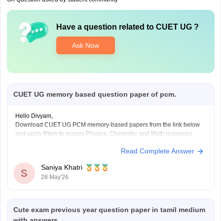
Have a question related to
CUET UG
?
Ask Now
CUET UG memory based question paper of pcm.
Hello Divyam,
Download CUET UG PCM memory-based papers from the link below
and apply filters to access Physics, Chemistry, and Math resources.
https://www.careers360.com/download/cuet-ebooks-and-sample-
Read Complete Answer
papers
Saniya Khatri
S
28 May'26
Cute exam previous year question paper in tamil medium
with answers