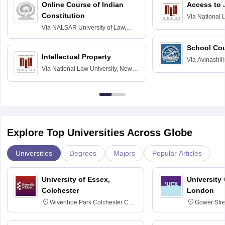
Online Course of Indian
Access to 
Constitution
Via
National 
Delhi
Via
NALSAR University of Law,
Hyderabad
School Co
Intellectual Property
Via
Avinashili
Via
National Law University, New
Home Science
Delhi
Education fo
Explore Top Universities Across Globe
Universities
Degrees
Majors
Popular Articles
University of Essex,
University
Colchester
London
Wivenhoe Park Colchester CO4
Gower Str
3SQ
6BT