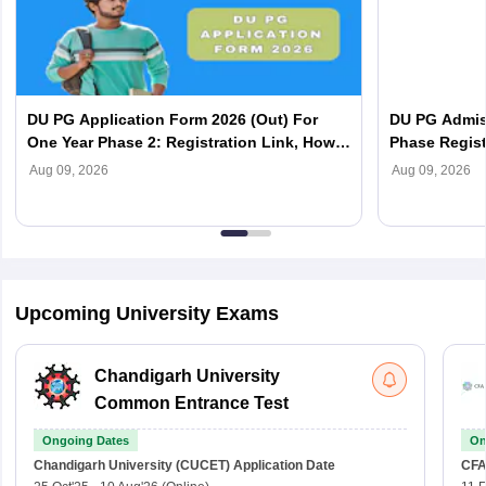
DU PG Application Form 2026 (Out) For
DU PG Admis
One Year Phase 2: Registration Link, How
Phase Regist
To Apply
Dates (Out),
Aug 09, 2026
Aug 09, 2026
Upcoming University Exams
Chandigarh University
Common Entrance Test
Ongoing Dates
On
Chandigarh University (CUCET)
Application Date
CFA