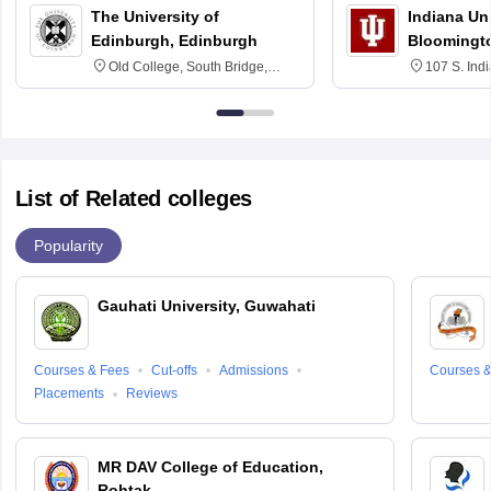
The University of
Indiana Uni
Edinburgh, Edinburgh
Bloomingt
Old College, South Bridge,
107 S. Ind
Edinburgh, Post Code EH8 9YL
Bloomingto
7000
List of Related colleges
Popularity
Gauhati University, Guwahati
Courses & Fees
Cut-offs
Admissions
Courses &
Placements
Reviews
MR DAV College of Education,
Rohtak