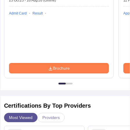
25 Oct'25
-
10 Aug'26
(Online)
11 
Admit Card
Result
Appl
Brochure
Certifications By Top Providers
Most Viewed
Providers