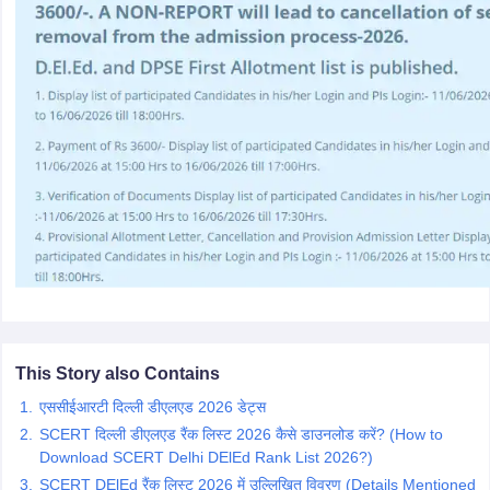
iversities in Gujarat
Govt. Universities in West Bengal
Govt. Universities
ivate Universities in Gujarat
Private Universities in West-Bengal
Private 
know
Government Colleges in Bhopal
Government Colleges in Pune
Gove
leges in Allahabad
Private Degree Colleges in Varanasi
Private Degree C
and Sample Papers
This Story also Contains
एससीईआरटी दिल्ली डीएलएड 2026 डेट्स
SCERT दिल्ली डीएलएड रैंक लिस्ट 2026 कैसे डाउनलोड करें? (How to
Download SCERT Delhi DElEd Rank List 2026?)
SCERT DElEd रैंक लिस्ट 2026 में उल्लिखित विवरण (Details Mentioned