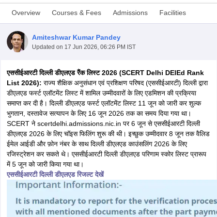
Overview
Courses & Fees
Admissions
Facilities
Amiteshwar Kumar Pandey
Updated on
17 Jun 2026, 06:26 PM IST
एससीईआरटी दिल्ली डीएलएड रैंक लिस्ट 2026 (SCERT Delhi DElEd Rank
List 2026):
राज्य शैक्षिक अनुसंधान एवं प्रशिक्षण परिषद (एससीईआरटी) दिल्ली द्वारा
डीएलएड फर्स्ट एलॉटमेंट लिस्ट में शामिल उम्मीदवारों के लिए एडमिशन की प्रक्रिया
समाप्त कर दी है। दिल्ली डीएलएड फर्स्ट एलॉटमेंट लिस्ट 11 जून को जारी कर शुल्क
भुगतान, दस्तावेज सत्यापन के लिए 16 जून 2026 तक का समय दिया गया था।
SCERT ने scertdelhi.admissions.nic.in पर 6 जून से एससीईआरटी दिल्ली
डीएलएड 2026 के लिए चॉइस फिलिंग शुरू की थी। इच्छुक उम्मीदवार 8 जून तक वैलिड
ईमेल आईडी और फ़ोन नंबर के साथ दिल्ली डीएलएड काउंसलिंग 2026 के लिए
रजिस्ट्रेशन कर सकते थे। एससीईआरटी दिल्ली डीएलएड परिणाम स्कोर लिस्ट प्रारूप
 Cut off
BHU CUET Cut off
CUET Cutoff
CUET Cut off For Government
में 5 जून को जारी किया गया था।
revious Year Question Papers
CUET PG Syllabus
CUET PG Answer K
एससीईआरटी दिल्ली डीएलएड रिजल्ट देखें
T JAM Syllabus
IIT JAM Result
IIT JAM cut off
s
NEST Result
CET Question Paper
AP PGCET Merit List
U Examination Form
IGNOU Question Papers
IGNOU Result