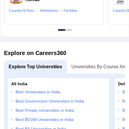
Courses & Fees
Admissions
Facilities
Courses &
Explore on Careers360
Explore Top Universities
Universities By Course And
All India
Delhi
Best Universities in India
Bes
Best Government Universities in India
Bes
Best Private Universities in India
Bes
Best BCOM Universities in India
Bes
Best BA Universities in India
Bes