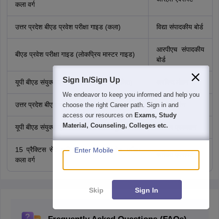
कला वर्ग
उत्तर प्रदेश बीएड प्रवेश परीक्षा गाइड (कला)
विद्या संपादकीय बोर्ड
आरपीएच संपादकीय
बीएड प्रवेश परीक्षा गाइड (लोकप्रिय मास्टर गाइड)
बोर्ड
Sign In/Sign Up
यूपी बीएड संयुक्त प्रवेश परीक्षा (विज्ञान एवं गणित)
अरविन्द मोहन
We endeavor to keep you informed and help you
उत्तर प्रदेश बीएड प्रवेश परीक्षा विज्ञान समूह
लाल एवं जैन
choose the right Career path. Sign in and
access our resources on
Exams, Study
Material, Counseling, Colleges etc.
यूपी बीएड संयुक्त प्रवेश परीक्षा वाणिज्य समूह
उपकार प्रकाशन
15 प्रैक्टिस सेट यूपी बीएड संयुक्त प्रवेश परीक्षा
Enter Mobile
अरिहंत एक्सपर्ट
कला वर्ग
Skip
Sign In