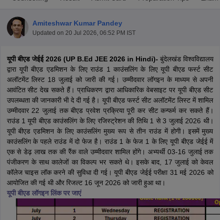
Amiteshwar Kumar Pandey
Updated on
20 Jul 2026, 06:52 PM IST
यूपी बीएड जेईई 2026 (UP B.Ed JEE 2026 in Hindi)-
बुंदेलखंड विश्वविद्यालय
द्वारा यूपी बीएड एडमिशन के लिए राउंड 1 काउंसलिंग के लिए यूपी बीएड फर्स्ट सीट
अलॉटमेंट लिस्ट 18 जुलाई को जारी की गई। उम्मीदवार लॉगइन के माध्यम से अपनी
आवंटित सीट देख सकते हैं। प्राधिकरण द्वारा आधिकारिक वेबसाइट पर यूपी बीएड सीट
उपलब्धता की जानकारी भी दे दी गई है। यूपी बीएड फर्स्ट सीट अलॉटमेंट लिस्ट में शामिल
उम्मीदवार 22 जुलाई तक बीएड प्रवेश प्रक्रिया पूरी कर सीट कन्फर्म कर सकते हैं।
राउंड 1 यूपी बीएड काउंसलिंग के लिए रजिस्ट्रेशन की तिथि 1 से 3 जुलाई 2026 थी।
यूपी बीएड एडमिशन के लिए काउंसलिंग मुख्य रूप से तीन राउंड में होगी। इसमें मुख्य
काउंसलिंग के पहले राउंड में दो फेज है। राउंड 1 के फेज 1 के लिए यूपी बीएड जेईई में
एक से डेढ़ लाख तक की रैंक वाले उम्मीदवार शामिल होंगे। अभ्यर्थी 03-16 जुलाई तक
 Cut off
BHU CUET Cut off
CUET Cutoff
CUET Cut off For Government
पंजीकरण के साथ कालेजों का विकल्प भर सकते थे। इसके बाद, 17 जुलाई को केवल
revious Year Question Papers
CUET PG Syllabus
CUET PG Answer K
कॉलेज चाइस लॉक करने की सुविधा दी गई। यूपी बीएड जेईई परीक्षा 31 मई 2026 को
T JAM Syllabus
IIT JAM Result
IIT JAM cut off
आयोजित की गई थी और रिजल्ट 16 जून 2026 को जारी हुआ था।
s
NEST Result
यूपी बीएड लॉगइन लिंक पर जाएं
CET Question Paper
AP PGCET Merit List
U Examination Form
IGNOU Question Papers
IGNOU Result