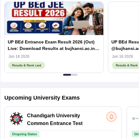
UP BEd Entrance Exam Result 2026 (Out)
UP BEd Resul
Live: Download Results at bujhansi.ac.in,
@bujhansi.ac
Counselling Date
card
Jun 18 2026
Jun 16 2026
Results & Rank card
Results & Rank 
Upcoming University Exams
Chandigarh University
Common Entrance Test
Ongoing Dates
On