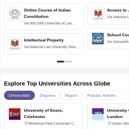
Online Course of Indian
Access to 
Constitution
Via
National 
Delhi
Via
NALSAR University of Law,
Hyderabad
School Co
Intellectual Property
Via
Avinashili
Via
National Law University, New
Home Science
Delhi
Education fo
Explore Top Universities Across Globe
Universities
Degrees
Majors
Popular Articles
University of Essex,
University
Colchester
London
Wivenhoe Park Colchester CO4
Gower Str
3SQ
6BT