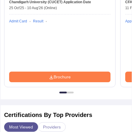
Chandigarh University (CUCET)
Application Date
CFA
25 Oct'25
-
10 Aug'26
(Online)
11 
Admit Card
Result
Appl
Brochure
Certifications By Top Providers
Most Viewed
Providers