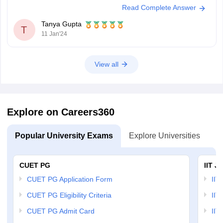
Read Complete Answer
central universities. The exam is scheduled to be conducted from May
15 to May 31, 2024. CUET
Tanya Gupta
T
11 Jan'24
View all
Explore on Careers360
Popular University Exams
Explore Universities
U
CUET PG
IIT J
CUET PG Application Form
IIT
CUET PG Eligibility Criteria
IIT 
CUET PG Admit Card
IIT