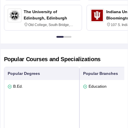
The University of
Indiana Uni
Edinburgh, Edinburgh
Bloomingt
Old College, South Bridge,
107 S. Ind
Edinburgh, Post Code EH8 9YL
Bloomingto
7000
Popular Courses and Specializations
Popular Degrees
Popular Branches
B.Ed.
Education