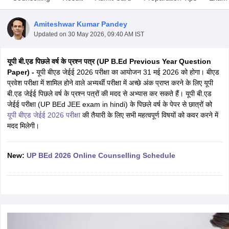
Amiteshwar Kumar Pandey
Updated on
30 May 2026, 09:40 AM IST
यूपी बी.एड पिछले वर्ष के प्रश्न पत्र (UP B.Ed Previous Year Question
Paper) -
यूपी बीएड जेईई 2026 परीक्षा का आयोजन 31 मई 2026 को होगा। बीएड
प्रवेश परीक्षा में शामिल होने वाले अभ्यर्थी परीक्षा में अच्छे अंक प्राप्त करने के लिए यूपी
बी.एड जेईई पिछले वर्ष के प्रश्न पत्रों की मदद से अभ्यास कर सकते हैं। यूपी बी.एड
जेईई परीक्षा (UP BEd JEE exam in hindi) के पिछले वर्ष के पेपर से छात्रों को
यूपी बीएड जेईई 2026 परीक्षा
की तैयारी के लिए सभी महत्वपूर्ण विषयों को कवर करने में
मदद मिलेगी।
New:
UP BEd 2026 Online Counselling Schedule
 Cut off
BHU CUET Cut off
CUET Cutoff
CUET Cut off For Government
revious Year Question Papers
CUET PG Syllabus
CUET PG Answer K
T JAM Syllabus
IIT JAM Result
IIT JAM cut off
s
NEST Result
CET Question Paper
AP PGCET Merit List
U Examination Form
IGNOU Question Papers
IGNOU Result