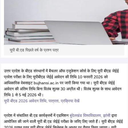
iversities in Gujarat
Govt. Universities in West Bengal
Govt. Universities
ivate Universities in Gujarat
Private Universities in West-Bengal
Private 
यूपी बी.एड पिछले वर्ष के प्रश्न पत्र
know
Government Colleges in Bhopal
Government Colleges in Pune
Gove
leges in Allahabad
Private Degree Colleges in Varanasi
Private Degree C
उत्तर प्रदेश के बीएड संस्थानों में बैचलर ऑफ एजुकेशन कोर्स के लिए यूपी बीएड जेईई
प्रवेश परीक्षा के लिए यूपीबीएड जेईई आवेदन की तिथि 10 फरवरी 2026 को
आधिकारिक वेबसाइट bujhansi.ac.in पर जारी किया गया था। यूपी बीएड जेईई
and Sample Papers
आवेदन की अंतिम तिथि बिना विलंब शुल्क 30 अप्रैल थी। विलंब शुल्क के साथ आवेदन
तिथि 1 से 5 मई 2026 थी।
यूपी बीएड 2026 आवेदन तिथि, पात्रता, प्रक्रिया देखें
प्रदेश में संचालित बी.एड कार्यक्रमों में एडमिशन
बुंदेलखंड विश्वविद्यालय, झांसी
द्वारा
आयोजित की जाने वाली यूपी बी.एड जेईई परीक्षा के जरिए लिए जाते हैं। यूपी बीएड जेईई
2026 प्रश्न पत्र यूपी बीएड जेईई सिलेबस के आधार पर तैयार किया जाएगा। यूपी