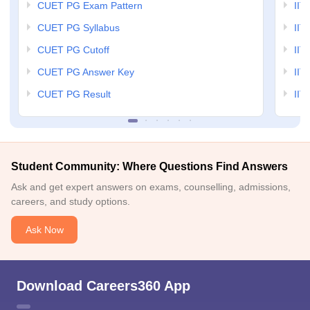
CUET PG Exam Pattern
IIT
CUET PG Syllabus
IIT
CUET PG Cutoff
IIT
CUET PG Answer Key
IIT
CUET PG Result
IIT
Student Community: Where Questions Find Answers
Ask and get expert answers on exams, counselling, admissions,
careers, and study options.
Ask Now
Download Careers360 App