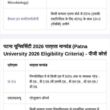
Microbiology)
किसी मान्यता प्राप्त बोर्ड से 55% (एससी/
बैचलर इन बायोटेक्नोलॉजी
एसटी/पीएच के लिए 45%) के साथ 10+2
(पीसीबी) उत्तीर्ण
पटना यूनिवर्सिटी 2026 पात्रता मानदंड (Patna
University 2026 Eligibility Criteria) - पीजी कोर्स
प्रोग्राम
पात्रता मानदंड
निम्नलिखित में से किसी एक में 50% अंक या समकक्ष ग्रेड -
M.Ed
बी.एड., बी.ए.एड./बी.एससी.एड., बी.एल.एड., डी.एल.एड./
डी.एड.
एमएसडब्ल्यू
ग्रेजुएशन ऑनर्स
किसी मान्यता प्राप्त विश्वविद्यालय से प्रासंगिक अनुशासन में