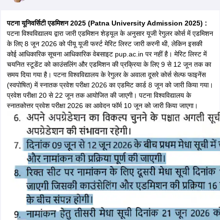
पटना यूनिवर्सिटी एडमिशन 2025 (Patna University Admission 2025) :
पटना विश्वविद्यालय द्वारा जारी एडमिशन शेड्यूल के अनुसार यूजी रेगुलर कोर्स में एडमिशन
के लिए 8 जून 2026 को पीयू यूजी फर्स्ट मेरिट लिस्ट जारी करनी थी, लेकिन इसकी
कोई आधिकारिक सूचना आधिकारिक वेबसाइट pup.ac.in पर नहीं है। मेरिट लिस्ट में
चयनित स्टूडेंट को काउंसलिंग और एडमिशन की प्रक्रिया के लिए 9 से 12 जून तक का
समय दिया गया है। पटना विश्वविद्यालय के रेगुलर के अवाला दूसरे कोर्स सेल्फ फाइनेंस
(स्वपोषित) में स्नातक प्रवेश परीक्षा 2026 का एडमिट कार्ड 8 जून को जारी किया गया।
प्रवेश परीक्षा 20 से 22 जून तक आयोजित की जाएगी। पटना विश्वविद्यालय के
स्नातकोत्तर प्रवेश परीक्षा 2026 का आवेदन फॉर्म 10 जून को जारी किया जाएगा।
 Cut off
BHU CUET Cut off
CUET Cutoff
CUET Cut off For Government
revious Year Question Papers
CUET PG Syllabus
CUET PG Answer K
T JAM Syllabus
IIT JAM Result
IIT JAM cut off
s
NEST Result
CET Question Paper
AP PGCET Merit List
U Examination Form
IGNOU Question Papers
IGNOU Result