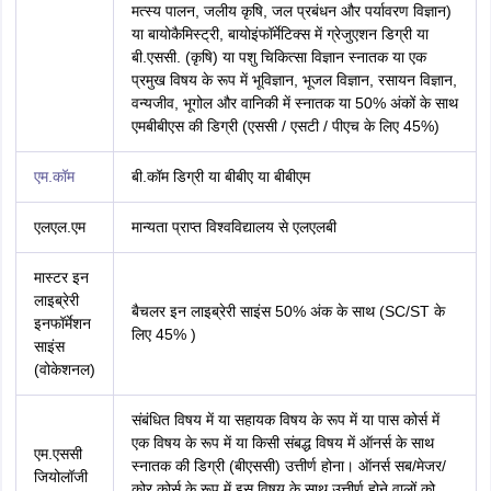
मत्स्य पालन, जलीय कृषि, जल प्रबंधन और पर्यावरण विज्ञान)
या बायोकैमिस्ट्री, बायोइंफॉर्मेटिक्स में ग्रेजुएशन डिग्री या
बी.एससी. (कृषि) या पशु चिकित्सा विज्ञान स्नातक या एक
प्रमुख विषय के रूप में भूविज्ञान, भूजल विज्ञान, रसायन विज्ञान,
वन्यजीव, भूगोल और वानिकी में स्नातक या 50% अंकों के साथ
एमबीबीएस की डिग्री (एससी / एसटी / पीएच के लिए 45%)
एम.कॉम
बी.कॉम डिग्री या बीबीए या बीबीएम
एलएल.एम
मान्यता प्राप्त विश्वविद्यालय से एलएलबी
मास्टर इन
लाइब्रेरी
बैचलर इन लाइब्रेरी साइंस 50% अंक के साथ (SC/ST के
इनफॉर्मेशन
लिए 45% )
साइंस
(वोकेशनल)
संबंधित विषय में या सहायक विषय के रूप में या पास कोर्स में
एक विषय के रूप में या किसी संबद्ध विषय में ऑनर्स के साथ
एम.एससी
स्नातक की डिग्री (बीएससी) उत्तीर्ण होना। ऑनर्स सब/मेजर/
जियोलॉजी
कोर कोर्स के रूप में इस विषय के साथ उत्तीर्ण होने वालों को